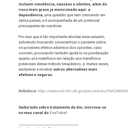
incluem sonolência, náuseas e vômitos, além do
risco mais grave já mencionado aqui: a
dependência
, uma questão que vem crescendo em
vários países, e é acompanhada de um potencial
preocupante de overdose.
Por isso que é tão importante abordar esse assunto,
sobretudo buscando conscientizar o paciente sobre
os possíveis efeitos adversos dos opioides, caso
ocorram; procurando também ajudá-lo na ponderação
quanto aos malefícios em relação aos benefícios
potenciais desse método terapêutico, e, muitas vezes,
esclarecer e mostrar
outras alternativas mais
efetivas e seguras.
Referência:
https://www.ncbi.nlm.nih.gov/pmc/articles/PMC346603
Saiba tudo sobre tratamento da dor, inscreva-se
no meu canal do
YouTube
!
___________________________________